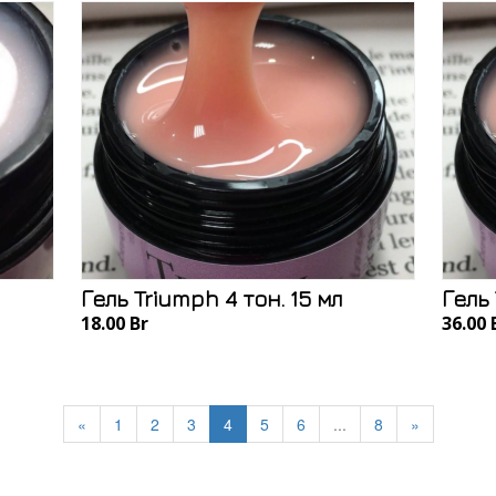
Гель Triumph 4 тон. 15 мл
Гель 
18.00 Br
36.00 
«
1
2
3
4
5
6
...
8
»