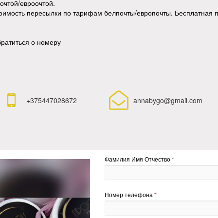
лочтой/евроочтой.
имость пересылки по тарифам белпочты/европочты. Бесплатная пе
братиться о номеру


+375447028672
annabygo@gmail.com
Фамилия Имя Отчество
*
Номер телефона
*