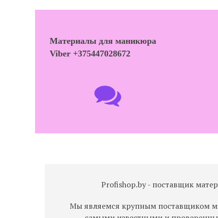
Материалы для маникюра
Viber +375447028672

Profishop.by - поставщик мате
Мы являемся крупным поставщиком ма
самыми известными и проверенн