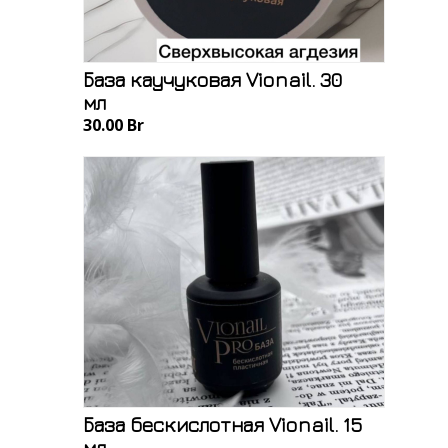
База каучуковая Vionail. 30
мл
30.00 Br
База бескислотная Vionail. 15
мл