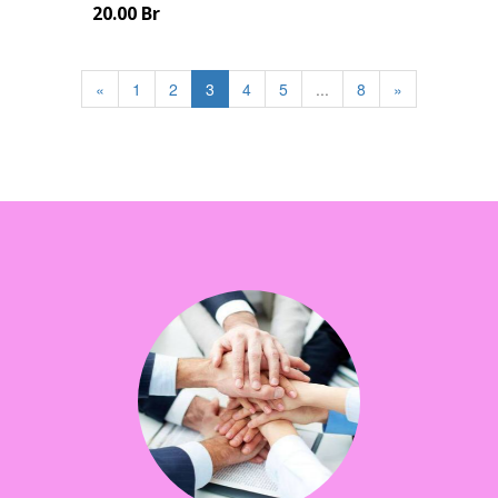
20.00 Br
«
1
2
3
4
5
...
8
»